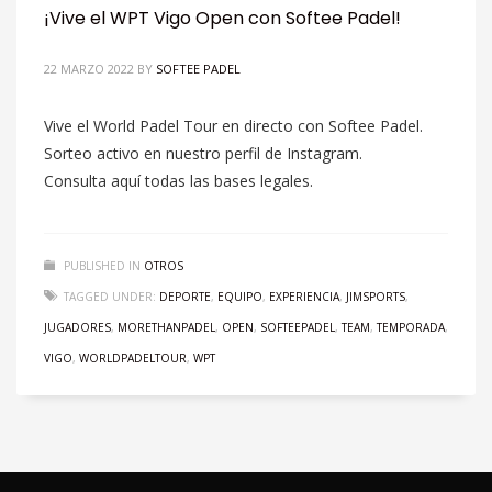
¡Vive el WPT Vigo Open con Softee Padel!
22 MARZO 2022
BY
SOFTEE PADEL
Vive el World Padel Tour en directo con Softee Padel.
Sorteo activo en nuestro perfil de Instagram.
Consulta aquí todas las bases legales.
PUBLISHED IN
OTROS
TAGGED UNDER:
DEPORTE
,
EQUIPO
,
EXPERIENCIA
,
JIMSPORTS
,
JUGADORES
,
MORETHANPADEL
,
OPEN
,
SOFTEEPADEL
,
TEAM
,
TEMPORADA
,
VIGO
,
WORLDPADELTOUR
,
WPT