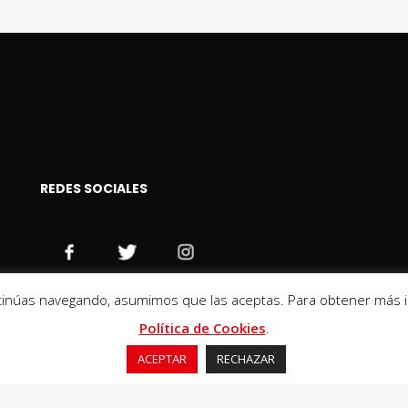
REDES SOCIALES
ontinúas navegando, asumimos que las aceptas. Para obtener más in
Política de Cookies
.
Copyright © 2025 Softeepadel.pro | All rights reserved.
ACEPTAR
RECHAZAR