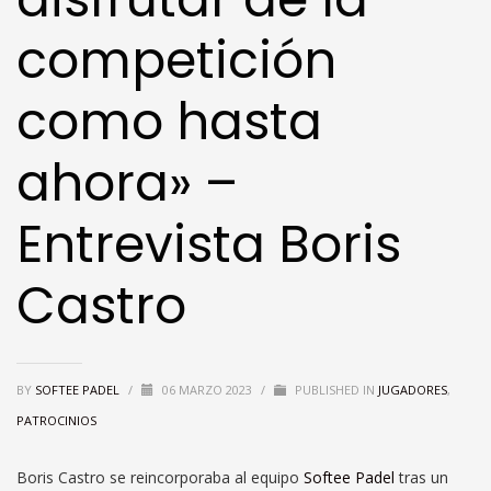
competición
como hasta
ahora» –
Entrevista Boris
Castro
BY
SOFTEE PADEL
/
06 MARZO 2023
/
PUBLISHED IN
JUGADORES
,
PATROCINIOS
Boris Castro se reincorporaba al equipo
Softee Padel
tras un