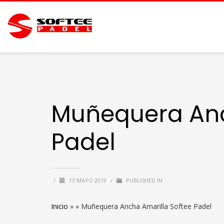
Muñequera Anc
Padel
/
13 MAYO 2019
/
PUBLISHED IN
Inicio
» »
Muñequera Ancha Amarilla Softee Padel