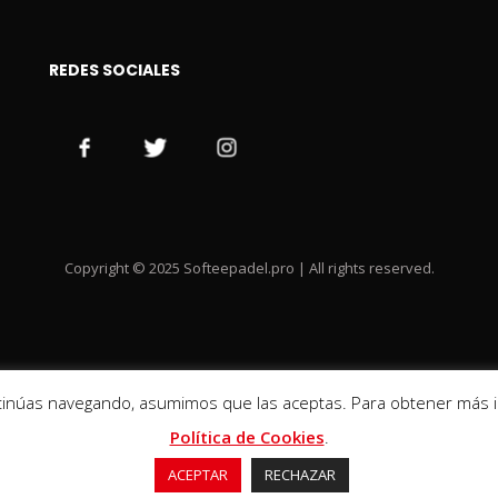
REDES SOCIALES
Copyright © 2025 Softeepadel.pro | All rights reserved.
ontinúas navegando, asumimos que las aceptas. Para obtener más in
Política de Cookies
.
ACEPTAR
RECHAZAR