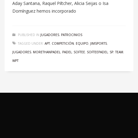
Aday Santana, Raquel Piltcher, Alicia Seijas o Isa
Domínguez hemos incorporado
PUBLISHED IN
JUGADORES
,
PATROCINIOS
TAGGED UNDER:
APT
,
COMPETICIÓN
,
EQUIPO
,
JIMSPORTS
,
JUGADORES
,
MORETHANPADEL
,
PADEL
,
SOFTEE
,
SOFTEEPADEL
,
SP
,
TEAM
,
WPT